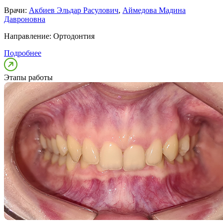
Врачи:
Акбиев Эльдар Расулович
,
Аймедова Мадина
Давроновна
Направление:
Ортодонтия
Подробнее
Этапы работы