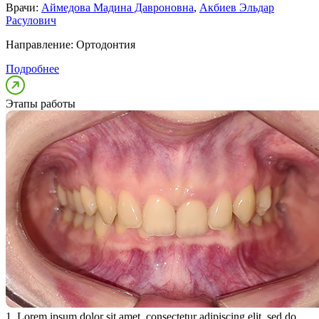
Врачи:
Аймедова Мадина Давроновна
,
Акбиев Эльдар
Расулович
Направление:
Ортодонтия
Подробнее
Этапы работы
1. Lorem ipsum dolor sit amet, consectetur adipiscing elit, sed do