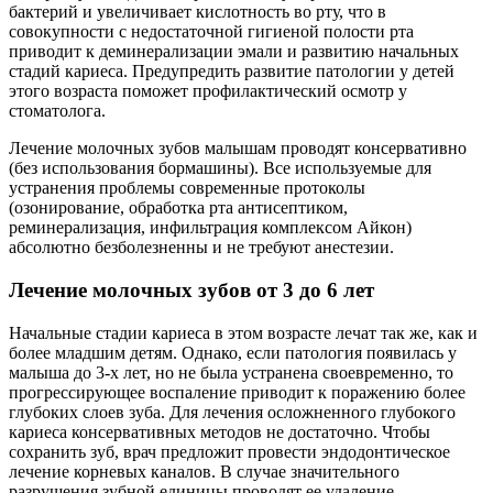
бактерий и увеличивает кислотность во рту, что в
совокупности с недостаточной гигиеной полости рта
приводит к деминерализации эмали и развитию начальных
стадий кариеса. Предупредить развитие патологии у детей
этого возраста поможет профилактический осмотр у
стоматолога.
Лечение молочных зубов малышам проводят консервативно
(без использования бормашины). Все используемые для
устранения проблемы современные протоколы
(озонирование, обработка рта антисептиком,
реминерализация, инфильтрация комплексом Айкон)
абсолютно безболезненны и не требуют анестезии.
Лечение молочных зубов от 3 до 6 лет
Начальные стадии кариеса в этом возрасте лечат так же, как и
более младшим детям. Однако, если патология появилась у
малыша до 3-х лет, но не была устранена своевременно, то
прогрессирующее воспаление приводит к поражению более
глубоких слоев зуба. Для лечения осложненного глубокого
кариеса консервативных методов не достаточно. Чтобы
сохранить зуб, врач предложит провести эндодонтическое
лечение корневых каналов. В случае значительного
разрушения зубной единицы проводят ее удаление.