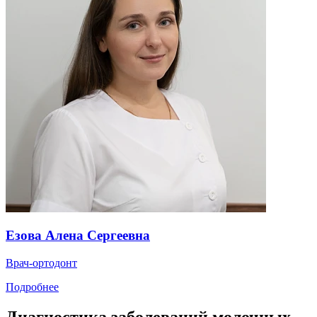
Езова Алена Сергеевна
Врач-ортодонт
Подробнее