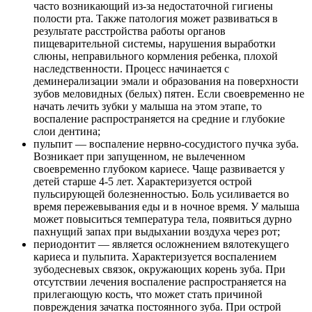
часто возникающий из-за недостаточной гигиены
полости рта. Также патология может развиваться в
результате расстройства работы органов
пищеварительной системы, нарушения выработки
слюны, неправильного кормления ребенка, плохой
наследственности. Процесс начинается с
деминерализации эмали и образования на поверхности
зубов меловидных (белых) пятен. Если своевременно не
начать лечить зубки у малыша на этом этапе, то
воспаление распространяется на средние и глубокие
слои дентина;
пульпит — воспаление нервно-сосудистого пучка зуба.
Возникает при запущенном, не вылеченном
своевременно глубоком кариесе. Чаще развивается у
детей старше 4-5 лет. Характеризуется острой
пульсирующей болезненностью. Боль усиливается во
время пережевывания еды и в ночное время. У малыша
может повыситься температура тела, появиться дурно
пахнущий запах при выдыхании воздуха через рот;
периодонтит — является осложнением вялотекущего
кариеса и пульпита. Характеризуется воспалением
зубодесневых связок, окружающих корень зуба. При
отсутствии лечения воспаление распространяется на
прилегающую кость, что может стать причиной
повреждения зачатка постоянного зуба. При острой