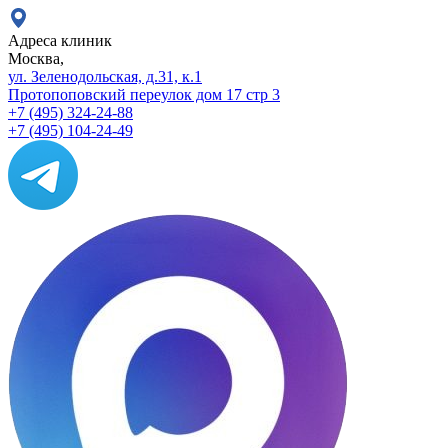
Адреса клиник
Москва,
ул. Зеленодольская, д.31, к.1
Протопоповский переулок дом 17 стр 3
+7 (495) 324-24-88
+7 (495) 104-24-49