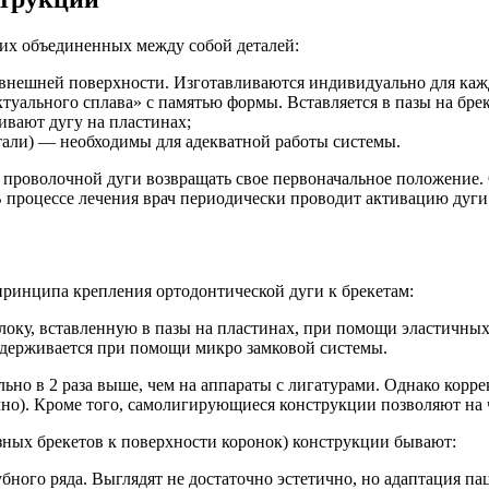
ких объединенных между собой деталей:
внешней поверхности. Изготавливаются индивидуально для кажд
ктуального сплава» с памятью формы. Вставляется в пазы на бр
вают дугу на пластинах;
али) — необходимы для адекватной работы системы.
проволочной дуги возвращать свое первоначальное положение. О
 процессе лечения врач периодически проводит активацию дуги 
принципа крепления ортодонтической дуги к брекетам:
ку, вставленную в пазы на пластинах, при помощи эластичных
удерживается при помощи микро замковой системы.
но в 2 раза выше, чем на аппараты с лигатурами. Однако корре
но). Кроме того, самолигирующиеся конструкции позволяют на ч
ных брекетов к поверхности коронок) конструкции бывают:
ого ряда. Выглядят не достаточно эстетично, но адаптация па