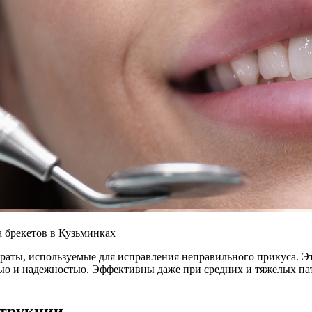
а брекетов в Кузьминках
раты, используемые для исправления неправильного прикуса. Э
ью и надежностью. Эффективны даже при средних и тяжелых па
струкции