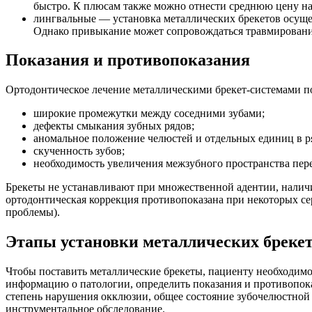
быстро. К плюсам также можно отнести среднюю цену на
лингвальные — установка металлических брекетов осущес
Однако привыкание может сопровождаться травмировани
Показания и противопоказания
Ортодонтическое лечение металлическими брекет-системами п
широкие промежутки между соседними зубами;
дефекты смыкания зубных рядов;
аномальное положение челюстей и отдельных единиц в р
скученность зубов;
необходимость увеличения межзубного пространства пер
Брекеты не устанавливают при множественной адентии, наличи
ортодонтическая коррекция противопоказана при некоторых се
проблемы).
Этапы установки металлических бреке
Чтобы поставить металлические брекеты, пациенту необходимо 
информацию о патологии, определить показания и противопока
степень нарушения окклюзии, общее состояние зубочелюстной 
инструментальное обследование.