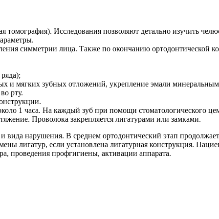
 томография). Исследования позволяют детально изучить челю
параметры.
ения симметрии лица. Также по окончанию ортодонтической кор
ряда);
дых и мягких зубных отложений, укрепление эмали минеральным
во рту.
конструкции.
около 1 часа. На каждый зуб при помощи стоматологического цем
атяжение. Проволока закрепляется лигатурами или замками.
 вида нарушения. В среднем ортодонтический этап продолжается
мены лигатур, если установлена лигатурная конструкция. Паци
ра, проведения профгигиены, активации аппарата.