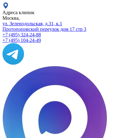
Адреса клиник
Москва,
ул. Зеленодольская, д.31, к.1
Протопоповский переулок дом 17 стр 3
+7 (495) 324-24-88
+7 (495) 104-24-49