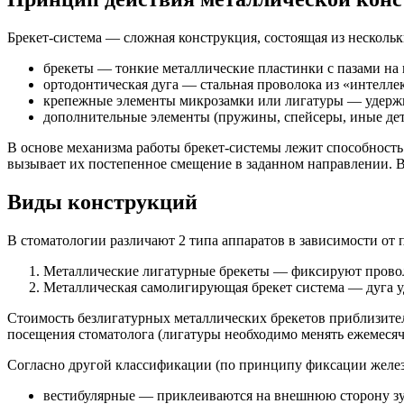
Брекет-система — сложная конструкция, состоящая из несколь
брекеты — тонкие металлические пластинки с пазами на 
ортодонтическая дуга — стальная проволока из «интелле
крепежные элементы микрозамки или лигатуры — удержи
дополнительные элементы (пружины, спейсеры, иные дет
В основе механизма работы брекет-системы лежит способность 
вызывает их постепенное смещение в заданном направлении. В
Виды конструкций
В стоматологии различают 2 типа аппаратов в зависимости от 
Металлические лигатурные брекеты — фиксируют проволо
Металлическая самолигирующая брекет система — дуга 
Стоимость безлигатурных металлических брекетов приблизитель
посещения стоматолога (лигатуры необходимо менять ежемесяч
Согласно другой классификации (по принципу фиксации желез
вестибулярные — приклеиваются на внешнюю сторону зубн