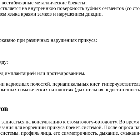
 вестибулярные металлические брекеты;
твляется на внутреннюю поверхность зубных сегментов (со сто
ем языка краями замков и нарушением дикции.
оказано при различных нарушениях прикуса:
яду;
ед имплантацией или протезированием.
и кариозных полостей, периапикальных кист, гиперчувствитель
рьезных соматических патологиях (дыхательная недостаточность
тов
записаться на консультацию к стоматологу-ортодонту. Во время
зания для коррекции прикуса брекет-системой. После опроса па
системы, профиль лица, его симметричность, дыхание, смыкание