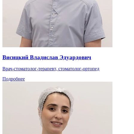
Висицкий Владислав Эдуардович
Врач-стоматолог-терапевт, стоматолог-ортопед
Подробнее