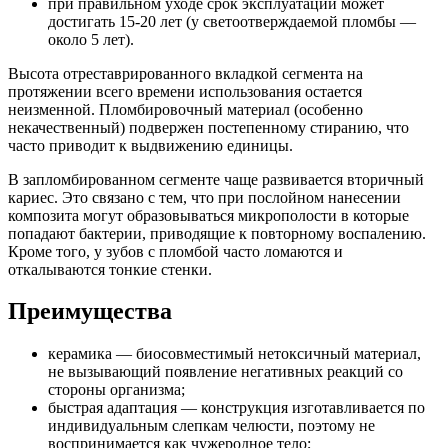
при правильном уходе срок эксплуатации может
достигать 15-20 лет (у светоотверждаемой пломбы —
около 5 лет).
Высота отреставрированного вкладкой сегмента на
протяжении всего времени использования остается
неизменной. Пломбировочный материал (особенно
некачественный) подвержен постепенному стиранию, что
часто приводит к выдвижению единицы.
В запломбированном сегменте чаще развивается вторичный
кариес. Это связано с тем, что при послойном нанесении
композита могут образовываться микрополости в которые
попадают бактерии, приводящие к повторному воспалению.
Кроме того, у зубов с пломбой часто ломаются и
откалываются тонкие стенки.
Преимущества
керамика — биосовместимый нетоксичный материал,
не вызывающий появление негативных реакций со
стороны организма;
быстрая адаптация — конструкция изготавливается по
индивидуальным слепкам челюсти, поэтому не
воспринимается как чужеродное тело;