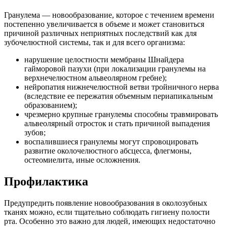
Гранулема — новообразование, которое с течением времени
постепенно увеличивается в объеме и может становиться
причиной различных неприятных последствий как для
зубочелюстной системы, так и для всего организма:
нарушение целостности мембраны Шнайдера
гайморовой пазухи (при локализации гранулемы на
верхнечелюстном альвеолярном гребне);
нейропатия нижнечелюстной ветви тройничного нерва
(вследствие ее пережатия объемным периапикальным
образованием);
чрезмерно крупные гранулемы способны травмировать
альвеолярный отросток и стать причиной выпадения
зубов;
воспалившиеся гранулемы могут спровоцировать
развитие околочелюстного абсцесса, флегмоны,
остеомиелита, иные осложнения.
Профилактика
Предупредить появление новообразования в околозубных
тканях можно, если тщательно соблюдать гигиену полости
рта. Особенно это важно для людей, имеющих недостаточно