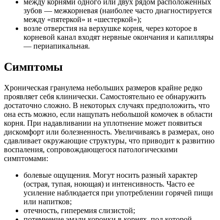
между корнями одного или двух рядом расположенных
зубов — межкорневая (наиболее часто диагностируется
между «пятеркой» и «шестеркой»);
возле отверстия на верхушке корня, через которое в
корневой канал входят нервные окончания и капилляры
— периапикальная.
Симптомы
Хроническая гранулема небольших размеров крайне редко
проявляет себя клинически. Самостоятельно ее обнаружить
достаточно сложно. В некоторых случаях предположить, что
она есть можно, если нащупать небольшой комочек в области
корня. При надавливании на уплотнение может появиться
дискомфорт или болезненность. Увеличиваясь в размерах, оно
сдавливает окружающие структуры, что приводит к развитию
воспаления, сопровождающегося патологическими
симптомами:
болевые ощущения. Могут носить разный характер
(острая, тупая, ноющая) и интенсивность. Часто ее
усиление наблюдается при употреблении горячей пищи
или напитков;
отечность, гиперемия слизистой;
потемнение эмали коронки в корнях, под которой