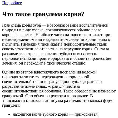
Подробнее
Что такое гранулема корня?
Гранулема корня зуба — новообразование воспалительной
природы в виде узелка, локализующееся обычно возле
корневого апекса. Наиболее часто патология возникает при
несвоевременном или неадекватном лечении хронического
пульпита. Инфекция проникает в периодонтальные ткани
сквозь естественное отверстие на верхушке корня. Сначала
развивается острое воспаление зубодесневых связок —
периодонтит. Если проигнорировать и оставить процесс без
лечения, он переходит в хроническую стадию.
Одним из этапов вялотекущего воспаления волокон
периодонта является перерождение нормальной
соединительной ткани в грануляционную. Сдерживает
разрастание измененных «гранул» плотная
соединительнотканная оболочка. Такое образование называют
гранулемой. Оно обычно круглое или овальное. В
зависимости от локализации узла различают несколько форм
гранулем:
находится возле зубного корня — прикорневая;