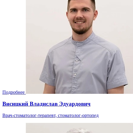
Подробнее
Висицкий Владислав Эдуардович
Врач-стоматолог-терапевт, стоматолог-ортопед