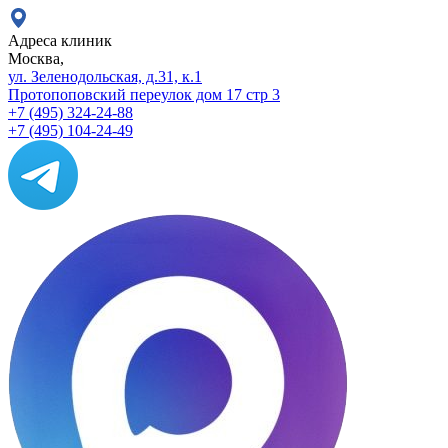
Адреса клиник
Москва,
ул. Зеленодольская, д.31, к.1
Протопоповский переулок дом 17 стр 3
+7 (495) 324-24-88
+7 (495) 104-24-49