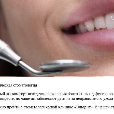
ическая стоматология
ный дискомфорт вследствие появления болезненных дефектов в
озрасте, но чаще им заболевают дети из-за неправильного ухода
жно пройти в стоматологической клинике «Эльдент». В нашей с